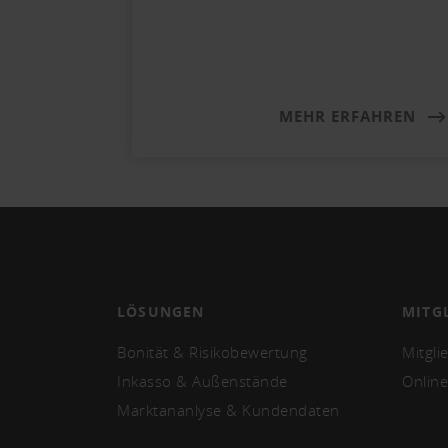
MEHR ERFAHREN
LÖSUNGEN
MITG
Bonität & Risikobewertung
Mitgli
Inkasso & Außenstände
Online
Marktananlyse & Kundendaten