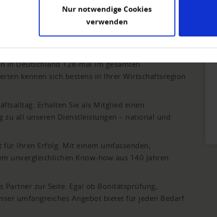
Nur notwendige Cookies
verwenden
same mit unseren Kunden. Mit über 158.000
volle Informationen und Zahlungserfahrungen mit uns
ende Gemeinschaft.
lein in Deutschland 128-mal im gesamten
rten kennen sich bestens in Ihrer Wirtschaftsregion
ftsalltag. Erhalten Sie als Mitglied einen
zu all unseren Dienstleistungen – national und
 für Ihren Erfolg. Mit einem umfassenden,
em unvergleichlichen Know-how aus 140 Jahren
s Partner zur Seite. Egal ob Bonitätsprüfung,
ser umfangreiches Angebot bietet für jeden Bedarf