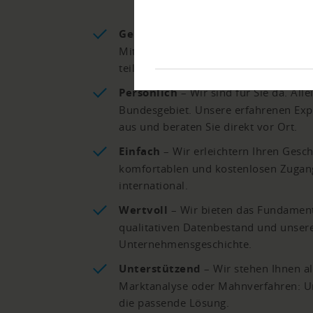
Gemeinsam
– Wir leben das Gemein
Mitgliedern weltweit, die viele wert
teilen, bilden wir eine große, schütz
Persönlich
– Wir sind für Sie da. Al
Bundesgebiet. Unsere erfahrenen Expe
aus und beraten Sie direkt vor Ort.
Einfach
– Wir erleichtern Ihren Geschä
komfortablen und kostenlosen Zugang 
international.
Wertvoll
– Wir bieten das Fundament
qualitativen Datenbestand und unser
Unternehmensgeschichte.
Unterstützend
– Wir stehen Ihnen al
Marktanalyse oder Mahnverfahren: Un
die passende Lösung.