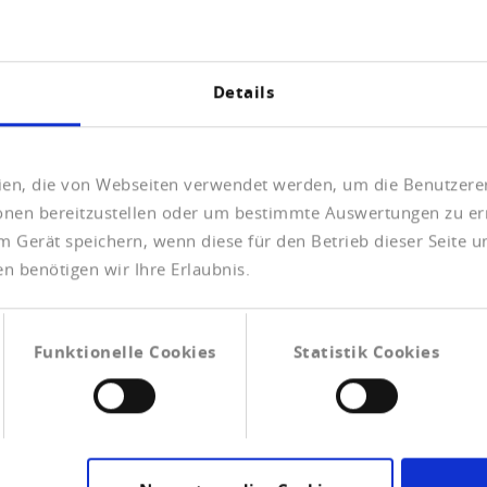
BONITÄT VON UNTERNEHMEN
PRÜFEN UND FIRMEN
ÜBERWACHEN
Details
eien, die von Webseiten verwendet werden, um die Benutzerer
ionen bereitzustellen oder um bestimmte Auswertungen zu er
rtung: Der
Vo
m Gerät speichern, wenn diese für den Betrieb dieser Seite 
n benötigen wir Ihre Erlaubnis.
tätsindex
Funktionelle Cookies
Statistik Cookies
nd direkte Einschätzung der Bonität – und damit
äftspartners. Für die
Berechnung
werden vielfältige
levanz gewichtet und zu einem Gesamtwert (in Form einer
Anhand der Merkmale – das sind unter anderem
eil, Mitarbeiterzahl oder Auftragslage – beziffern wir das