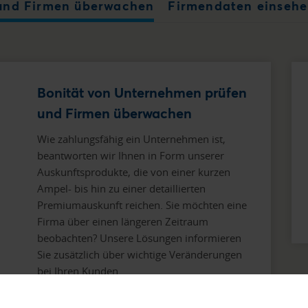
 und Firmen überwachen
Firmendaten einsehe
Bonität von Unternehmen prüfen
und Firmen überwachen
Wie zahlungsfähig ein Unternehmen ist,
beantworten wir Ihnen in Form unserer
Auskunftsprodukte, die von einer kurzen
Ampel- bis hin zu einer detaillierten
Premiumauskunft reichen. Sie möchten eine
Firma über einen längeren Zeitraum
beobachten? Unsere Lösungen informieren
Sie zusätzlich über wichtige Veränderungen
bei Ihren Kunden.