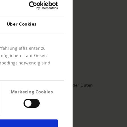
Über Cookies
fahrung effizienter zu
möglichen. Laut Gesetz
rteile: Was spricht für uns?
unbedingt notwendig sind.
Zuverlässige Bonitätsbewertung
Höchste Qualität und Aktualität der Daten
Marketing Cookies
Auskünfte zu internationalen
Unternehmen
Passgenaue Lösungen für Ihre
Anwendungsfälle