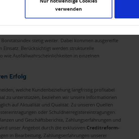
Nur notwendige Cookies
gsausfalls
. Dabei kann der Bonitätsindex einen Wert von
verwenden
t dem Spektrum zwischen einer ausgezeichneten Bonität
eine fundierte Einschätzung zum angefragten Unternehmen
den.
 Bonitätsindex stetig weiter. Dabei kommen ausgereifte
 Einsatz. Berücksichtigt werden strukturelle
o wie Ausfallwahrscheinlichkeiten in einzelnen
ren Erfolg
cheiden, welche Kundenbeziehung langfristig profitabel
mal zu unterstützen, beziehen wir unsere Informationen
glich auf Aktualität und Qualität. Zu unseren Quellen
stereintragungen oder Schuldnerregistereintragungen.
Bilanzen und Geschäftsberichte, Zahlungserfahrungen und
 wird unser Angebot durch die exklusiven
Creditreform-
ungen in Bearbeitung, Zahlungserfahrungen unserer