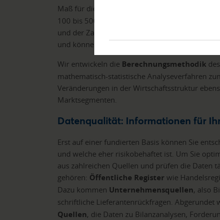
Maß für die
Wahrscheinlichkeit eines Zahlun
100 bis 500 oder 600 annehmen. Das entsprich
und der Zahlungseinstellung. So erhalten Sie 
und können über weitere Maßnahmen entschei
Wir entwickeln die
Berechnungsmethodik
des
mathematisch-statistische Analyseverfahren zum
Veränderungen in der Wirtschaftsstruktur ebens
Marktsegmenten.
Datenqualität: Informationen für Ih
Erst auf einer fundierten Basis können Sie ents
und welche eher risikobehaftet ist. Um Sie opti
aus zahlreichen Quellen und prüfen die Daten tä
gehören:
Öffentliche Register
wie Handelsregi
Dazu kommen
Unternehmensquellen
, also 
schriftliche Lieferantenrückfragen. Abgerundet
Quellen
, die Daten zu Bilanzanalysen, Forder