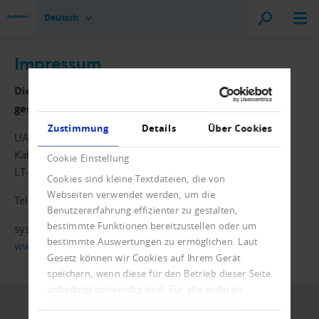
Deutsch
Impressum
Dieses Internetangebot wird Ihnen zur Verfügung
gestellt von
Zustimmung
Details
Über Cookies
UAB "Creditreform Lietuva"
Kalvariju 98-32
Cookie Einstellung
LT-08211 Vilnius
Cookies sind kleine Textdateien, die von
Webseiten verwendet werden, um die
Tel: +370 5 2661380
Benutzererfahrung effizienter zu gestalten,
bestimmte Funktionen bereitzustellen oder um
system@creditreform.lt
bestimmte Auswertungen zu ermöglichen. Laut
www.creditreform.lt
Gesetz können wir Cookies auf Ihrem Gerät
speichern, wenn diese für den Betrieb dieser Seite
unbedingt notwendig sind. Für alle anderen
Cookie-Typen benötigen wir Ihre Erlaubnis.