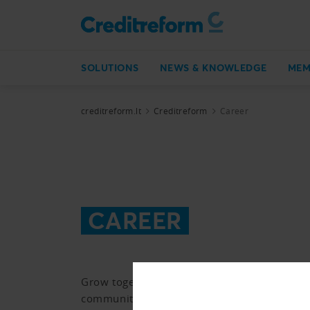
SOLUTIONS
NEWS & KNOWLEDGE
MEM
creditreform.lt
Creditreform
Career
CAREER
Grow together with us and become part of t
community.