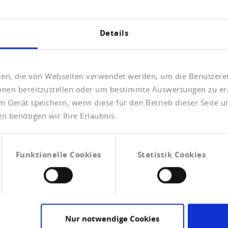
TUNITIES NOW
Details
eien, die von Webseiten verwendet werden, um die Benutzerer
ionen bereitzustellen oder um bestimmte Auswertungen zu er
m Gerät speichern, wenn diese für den Betrieb dieser Seite 
n benötigen wir Ihre Erlaubnis.
erspectives?
Funktionelle Cookies
Statistik Cookies
to drive things forward and help shape our success. As
nd your knowledge from day one. With us you will quickly
 work. You will soon be able to gain an overview and build
 responsibility from the very beginning and, if you wish,
Nur notwendige Cookies