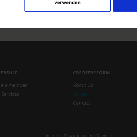
verwenden
ERSHIP
CREDITREFORM
e a member
About us
 Services
Career
Contact
Imprint
Data protection
Sitemap