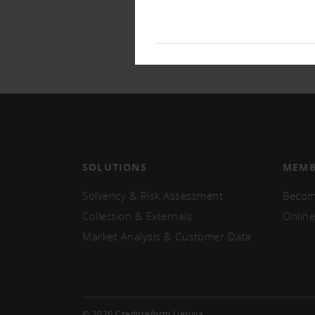
SOLUTIONS
MEMB
Solvency & Risk Assessment
Becom
Collection & Externals
Online
Market Analysis & Customer Data
© 2026 Creditreform Lietuva