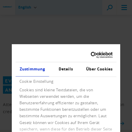
English
Zustimmung
Details
Über Cookies
EVENTS
Cookie Einstellung
AND SEMINARS
Cookies sind kleine Textdateien, die von
Webseiten verwendet werden, um die
Benutzererfahrung effizienter zu gestalten,
Attend specialized Creditreform events and seminars on
bestimmte Funktionen bereitzustellen oder um
credit management
bestimmte Auswertungen zu ermöglichen. Laut
Gesetz können wir Cookies auf Ihrem Gerät
TO OVERVIEW
speichern, wenn diese für den Betrieb dieser Seite