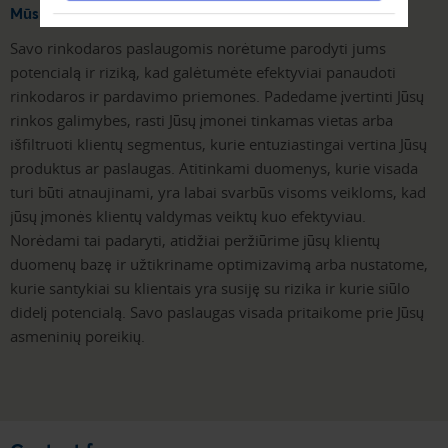
Mūsų sprendimai jums ir jūsų įmonei
Savo rinkodaros paslaugomis norėtume parodyti jums
potencialą ir riziką, kad galėtumėte efektyviai panaudoti
rinkodaros ir pardavimo priemones. Padedame įvertinti Jūsų
rinkos galimybes, rasti Jūsų įmonei tinkamas vietas arba
išfiltruoti klientų segmentus, kurie entuziastingai vertina Jūsų
produktus ar paslaugas. Atitinkami duomenys, kurie visada
turi būti atnaujinami, yra labai svarbūs visoms veikloms, kad
jūsų įmonės klientų valdymas veiktų kuo efektyviau.
Norėdami tai padaryti, atidžiai peržiūrime jūsų klientų
duomenų bazę ir užtikriname optimizavimą arba nustatome,
kurie santykiai su klientais yra susiję su rizika ir kurie siūlo
didelį potencialą. Savo paslaugas visada pritaikome prie Jūsų
asmeninių poreikių.