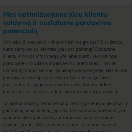
Mes optimizuojame jūsų klientų
valdymą ir nustatome pardavimo
potencialą
Ar tiksliai žinote savo rinkas ir tikslines grupes? O ar žinote,
kurie santykiai su klientais yra ypač pelningi? Dabartinė
klientų ir rinkos informacija yra labai svarbi, jei tikslingai
planuojate rinkodaros ir pardavimo priemones ir norite
užtikrinti įmonės sėkmę ilgalaikėje perspektyvoje. Nes tik tos
įmonės, kurios supranta savo rinkas ir teisingai save
pozicionuoja – ypač tuose sektoriuose, kur yra didelė
konkurencija – gali išnaudoti savo pardavimų potencialą.
Tai apima tokias priemones kaip vertingų klientų išlaikymas ir
patrauklių naujų klientų įgijimas. Tam svarbios prielaidos yra
saugomi klientų duomenys ir informacija apie tinkamas
tikslines grupes. Mes padedame jums teikdami išsamius
rinkodaros duomenis ir analizę, kad parodytume jūsų