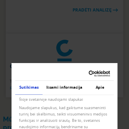
PRADĖTI ANALIZĘ
Creditreform Lietuva
Telefono numeris
+370 5 - 266 - 1380
Sutikimas
Išsami informacija
Apie
Rašykite el. laišką
Šioje svetainėje naudojami slapukai
Naudojame slapukus, kad galėtume suasmeninti
turinį bei skelbimus, teikti visuomeninės medijos
Mūsų rinkodaros paslaugų
funkcijas ir analizuoti srautą. Be to, svetainės
pranašumai
naudojimo informaciją bendriname su