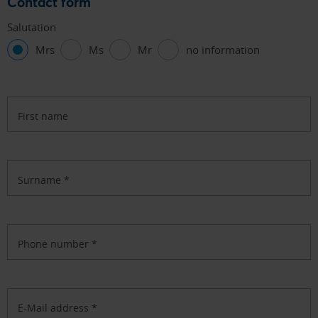
Contact form
Salutation
Mrs
Ms
Mr
no information
First name
Surname
*
Phone number
*
E-Mail address
*